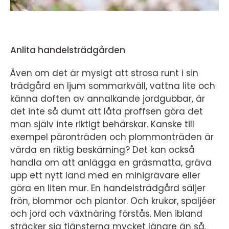
Anlita handelsträdgården
Även om det är mysigt att strosa runt i sin
trädgård en ljum sommarkväll, vattna lite och
känna doften av annalkande jordgubbar, är
det inte så dumt att låta proffsen göra det
man själv inte riktigt behärskar. Kanske till
exempel päronträden och plommonträden är
värda en riktig beskärning? Det kan också
handla om att anlägga en gräsmatta, gräva
upp ett nytt land med en minigrävare eller
göra en liten mur. En handelsträdgård säljer
frön, blommor och plantor. Och krukor, spaljéer
och jord och växtnäring förstås. Men ibland
sträcker sig tjänsterna mycket längre än så.