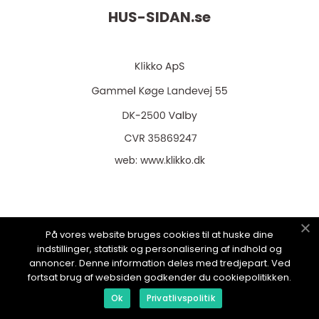
HUS-SIDAN.
se
web:
www.klikko.dk
Menu
På vores website bruges cookies til at huske dine
indstillinger, statistik og personalisering af indhold og
annoncer. Denne information deles med tredjepart. Ved
fortsat brug af websiden godkender du cookiepolitikken.
Annonsering
Ok
Privatlivspolitik
Om oss