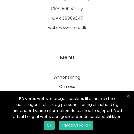
web:
www.klikko.dk
Menu
Annonsering
Om oss
Cookies
På vores website bruges cookies til at huske dine
indstillinger, statistik og personalisering af indhold og
Kontakta oss
annoncer. Denne information deles med tredjepart. Ved
Sitemap
fortsat brug af websiden godkender du cookiepolitikken.
Ok
Privatlivspolitik