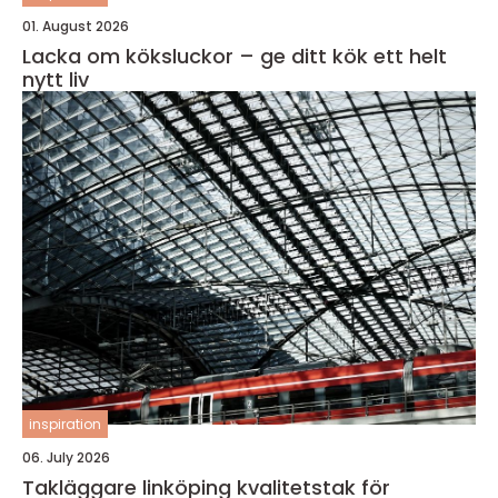
01. August 2026
Lacka om köksluckor – ge ditt kök ett helt
nytt liv
inspiration
06. July 2026
Takläggare linköping kvalitetstak för