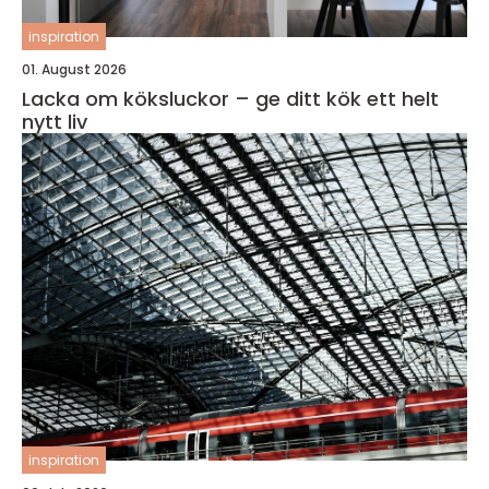
inspiration
01. August 2026
Lacka om köksluckor – ge ditt kök ett helt
nytt liv
inspiration