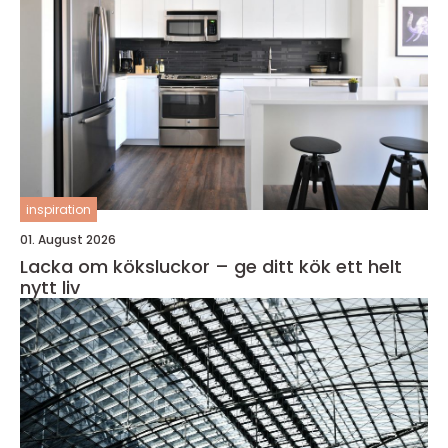
inspiration
01. August 2026
Lacka om köksluckor – ge ditt kök ett helt
nytt liv